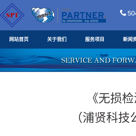
50
网站首页
关于我们
服务项目
新闻
《无损检
（浦贤科技公