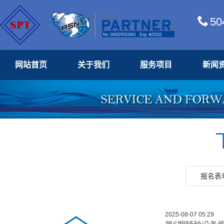
50
网站首页
关于我们
服务项目
新闻
报名表
2025-08-07 05:29